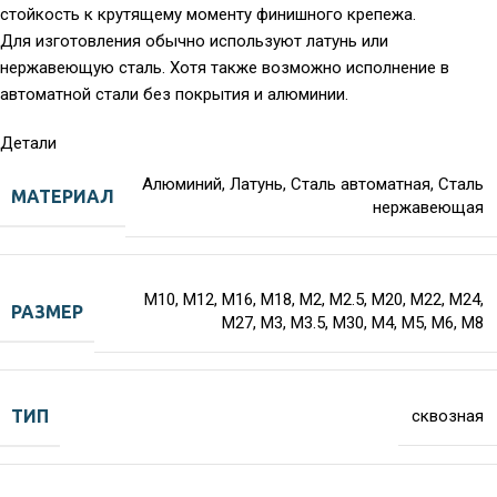
стойкость к крутящему моменту финишного крепежа.
Для изготовления обычно используют латунь или
нержавеющую сталь. Хотя также возможно исполнение в
автоматной стали без покрытия и алюминии.
Детали
Алюминий
,
Латунь
,
Сталь автоматная
,
Сталь
МАТЕРИАЛ
нержавеющая
M10
,
M12
,
M16
,
M18
,
M2
,
M2.5
,
M20
,
M22
,
M24
,
РАЗМЕР
M27
,
M3
,
M3.5
,
M30
,
M4
,
M5
,
M6
,
M8
ТИП
сквозная